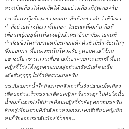
ตรงเม็ดเสียวให้ ผมจัดให้เธออย่างเสียวที่สุดเลยครับ
จนเพื่อนหญิงร้องครางออกมาลั่นห้องราวกับว่าที่นี่เขา
กำลังถ่ายทำหนังxว่างั้นเถอะ ในขณะที่ผมก้มเลียหี
เพื่อนหญิงอยู่นั้น เพื่อนหญิงอีกคนเข้ามาจับควยผมที่
กำลังแข็งโด่หัวบานเหมือนดอกเห็ดตัวหัวมีน้ำเงี่ยนใสๆ
ซึมออกมา เพื่อนคงทนไม่ไหวครับ ดูดอมควยให้ผม
อย่างเสียวซ่าน ส่วนเพื่อชายก็เอาควยกระแทกหีเพื่อน
หญิงที่โก่งโค้งดูดควยผมอยู่อย่างกลัดมันส์ จนเสีย
งดังพั่บๆๆๆๆ ไปทั่วห้องผมเลยครับ
ผมเสียวมากน้ำใกล้จะแตกจึงเอาลิ้นรัวปลายเม็ดเสียว
เพื่อนอย่างเร็วจนร่างเพื่อนหญิงเกร็งกระตุกไปทันใดนั้น
น้ำผมก็แตกพุ่งใส่ปากเพื่อนหญิงที่กำลังดูดควยผมครับ
สักครู่เพื่อนชายที่กำลังเอาควยกระแทกหีเพื่อนหญิงอีก
คนก็ร้องออกมาลั่นห้อง”อ๊าๆๆๆ …