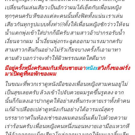
เปลี่ยนกันเล่นเสียว เป็นอักว่าผมได้เย็ดกับเพื่อนหญิง
ทุกๆคนครับ หีของแต่ละคนนั้นทั้งฟิตทั้งแน่น เราเล่น
เสียวกันทุกรูปแบบทั้งท่า69ทั้งให้เพื่อนหญิงชักว่าวให้จน
น้ำแตกพุ่งเข้าใส่ปากก็มีครับ สามสาวอ้าปากรอรับน้ำ
เงี่ยนจากผม น้ำเงี่ยนพุ่งกระฉูดออกมาแรงมากครับ
สามสาวกลืนกินอย่างไม่รัวเกียจบางครั้งก็เอามาทา
ตามตัว บอกว่าจะทำให้ผิวพรรณสดใสดีมาก
มีอยู่ครั้งหนึ่งครับผมกับเพื่อนชายเอา
หนังx
สวิงกิ้งของฝรั่ง
มาเปิดดูที่หอพักของผม
ในขณะที่พวกเราดูหนังมือของเพื่อนหญิงสามคนอยู่ไม่
เป็นสุขเลยครับ ล้วงเข้าไปจับควยผมรูดขึ้นรูดลง จาก
นั้นก็ก้มลงเอาปากดูดให้อย่าสงหื่นกระหายเราทั้งห้าคน
แก้ผ้าเปลือยเปล่าดูหนังxกันอย่างได้อารมณ์สุดๆ
บรรยากาศในห้องเช่าของผมตอนนั้นเต็มไปด้วยความ
เร่าร้อนครับ เพื่อนหญิงคนหนึ่งนอนหงายเอามือแหวกหี
ให้อ้าออกจนเม็ดเสียวโผล่ออกมา บอกให้ผมเอาลิ้นเลีย