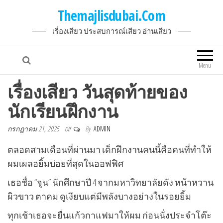
Themajlisdubai.Com
เรื่องเสียว ประสบการณ์เสียว อ่านเสียว
Menu
เรื่องเสียว วันสุดท้ายของ
นักเรียนฝึกงาน
กรกฎาคม 21, 2025
By
ADMIN
Off
ตลอดสามเดือนที่ผ่านมา เด็กฝึกงานคนนี้คือคนที่ทำให้
ผมเผลอยิ้มบ่อยที่สุดในออฟฟิศ
เธอชื่อ “จูน” นักศึกษาปี 4 จากมหาวิทยาลัยดัง หน้าหวาน
ผิวขาว ตาคม ดูเงียบแต่มีพลังบางอย่างในรอยยิ้ม
ทุกเช้าเธอจะยื่นแก้วกาแฟมาให้ผม ก่อนนั่งประจำโต๊ะ