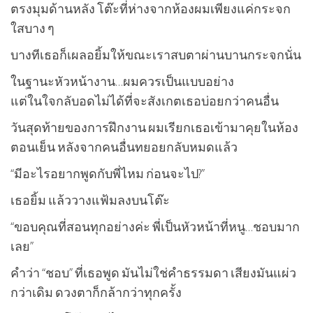
ตรงมุมด้านหลัง โต๊ะที่ห่างจากห้องผมเพียงแค่กระจก
ใสบาง ๆ
บางทีเธอก็เผลอยิ้มให้ขณะเราสบตาผ่านบานกระจกนั่น
ในฐานะหัวหน้างาน…ผมควรเป็นแบบอย่าง
แต่ในใจกลับอดไม่ได้ที่จะสังเกตเธอบ่อยกว่าคนอื่น
วันสุดท้ายของการฝึกงาน ผมเรียกเธอเข้ามาคุยในห้อง
ตอนเย็น หลังจากคนอื่นทยอยกลับหมดแล้ว
“มีอะไรอยากพูดกับพี่ไหม ก่อนจะไป?”
เธอยิ้ม แล้ววางแฟ้มลงบนโต๊ะ
“ขอบคุณที่สอนทุกอย่างค่ะ พี่เป็นหัวหน้าที่หนู…ชอบมาก
เลย”
คำว่า “ชอบ” ที่เธอพูด มันไม่ใช่คำธรรมดา เสียงมันแผ่ว
กว่าเดิม ดวงตาก็กล้ากว่าทุกครั้ง