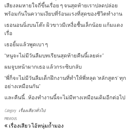
เสียงลมหายใจถี่ขึ้นเรื่อย ๆ จนสุดท้ายเราปลดปล่อย
พร้อมกันในความเงียบที่ร้อนแรงที่สุดของชีวิตทำงาน
เธอนอนนิ่งบนโต๊ะ ผิวขาวมีเหงื่อชื้นเล็กน้อย แก้มแดง
เรื่อ
เธอยิ้มแล้วพูดเบา ๆ
“หนูจะไม่มีวันลืมบทเรียนสุดท้ายคืนนี้เลยค่ะ”
ผมจูบหน้าผากเธอ แล้วกระซิบกลับ
“พี่ก็จะไม่มีวันลืมเด็กฝึกงานที่ทำให้พี่หลุด ‘หลักสูตร’ ทุก
อย่างเหมือนกัน”
และคืนนี้…ห้องทำงานนี้จะไม่มีทางเหมือนเดิมอีกต่อไป
Category
เรื่องเสียวทั่วไป
แนะแนวเรื่อง
Previous Post
PREVIOUS
เรื่องเสียว ไอ้หนุ่มถ้ำมอง