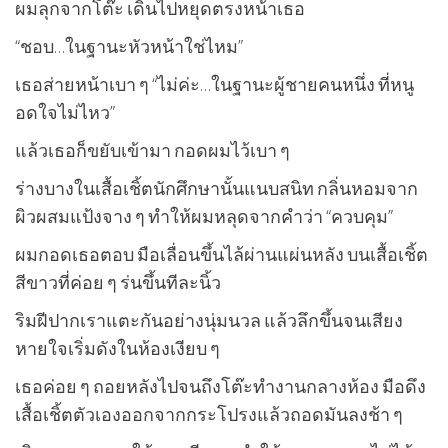
ผมลุกจากโต๊ะ เดินไปหยุดตรงหน้าเธอ
“ชอบ…ในฐานะหัวหน้าใช่ไหม”
เธอส่ายหน้าเบา ๆ “ไม่ค่ะ…ในฐานะผู้ชายคนหนึ่ง ที่หนู
อดใจไม่ไหว”
แล้วเธอก็ขยับเข้ามา กอดผมไว้เบา ๆ
ร่างบางในเสื้อเชิ้ตนักศึกษานั้นแนบสนิท กลิ่นหอมจาก
ผิวผสมแป้งจาง ๆ ทำให้ผมหลุดจากคำว่า “ควบคุม”
ผมกอดเธอตอบ มือเลื่อนขึ้นไล้ผ่านแผ่นหลัง บนเสื้อเชิ้ต
สีขาวที่ค่อย ๆ ร่นขึ้นทีละนิ้ว
ริมฝีปากเราแตะกันอย่างนุ่มนวล แล้วลึกขึ้นจนเสียง
หายใจเริ่มดังในห้องเงียบ ๆ
เธอค่อย ๆ ถอยหลังไปจนถึงโต๊ะทำงานกลางห้อง มือดึง
เสื้อเชิ้ตตัวเองออกจากกระโปรงแล้วถอดมันลงช้า ๆ