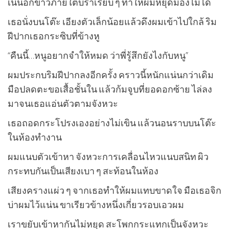
เนินอกขาวภายใต้บราเรียบ ๆ ทำให้ผมหยุดมองไม่ได้
เธอนั่งบนโต๊ะ เอียงตัวเล็กน้อยแล้วดึงผมเข้าไปใกล้ ริม
ฝีปากเธอกระซิบที่ข้างหู
“คืนนี้…หนูอยากจำให้หมด ว่าพี่รู้สึกยังไงกับหนู”
ผมประกบริมฝีปากลงอีกครั้ง คราวนี้หนักแน่นกว่าเดิม
มือปลดตะขอเสื้อชั้นใน แล้วก้มจูบที่ยอดอกซ้าย ไล่ลง
มาจนเธอแอ่นตัวตามจังหวะ
เธอถอดกระโปรงเองอย่างไม่เขิน แล้วนอนราบบนโต๊ะ
ในห้องทำงาน
ผมแนบตัวเข้าหา จังหวะการเคลื่อนไหวแนบสนิท ผิว
กระทบกันเป็นเสียงเบา ๆ สะท้อนในห้อง
เสียงครางแผ่ว ๆ จากเธอทำให้ผมแทบขาดใจ มือเธอจิก
บ่าผมไว้แน่น ขาเรียวข้างหนึ่งเกี่ยวรอบเอวผม
เราขยับเข้าหากันไม่หยุด สะโพกกระแทกเป็นจังหวะ